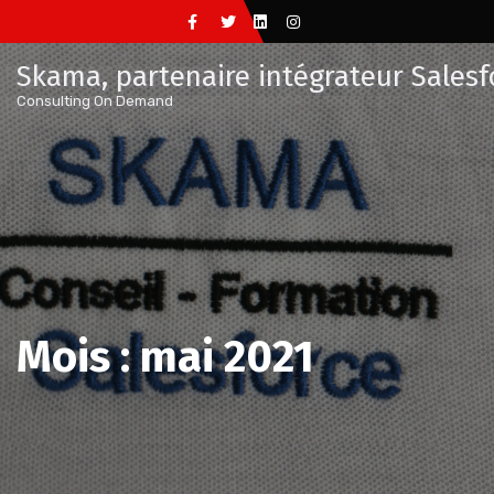
Aller
au
Skama, partenaire intégrateur Salesf
contenu
Consulting On Demand
Mois :
mai 2021