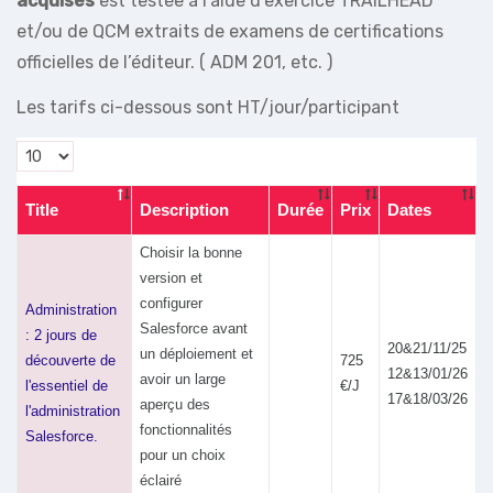
acquises
est testée à l’aide d’exercice TRAILHEAD
et/ou de QCM extraits de examens de certifications
officielles de l’éditeur. ( ADM 201, etc. )
Les tarifs ci-dessous sont HT/jour/participant
Title
Description
Durée
Prix
Dates
Choisir la bonne
version et
configurer
Administration
Salesforce avant
: 2 jours de
20&21/11/25
un déploiement et
découverte de
725
12&13/01/26
avoir un large
l'essentiel de
€/J
17&18/03/26
aperçu des
l'administration
fonctionnalités
Salesforce.
pour un choix
éclairé