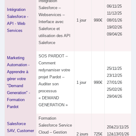
Intégration
06/11/25
Salesforce –
Intégration
11/12/25
Webservices –
Salesforce -
1 jour
990€
08/01/26
Interface avec
API - Web
19/02/26
Saleforce et
Services
09/04/26
utilisation des API
Saleforce
SOS PARDOT –
Marketing
Comment
Automation -
25/11/25
redynamiser votre
Apprendre à
23/12/25
projet Pardot –
gérer votre
1 jour
990€
27/01/26
Auditer son
"Demand
25/02/26
processus
Generation" -
29/04/26
« DEMAND
Formation
GENERATION »
Pardot
Formation
Salesforce
Salesforce Service
20&21/11/25
SAV, Customer
Cloud – Gestion
2 jours
725€
12&13/01/26