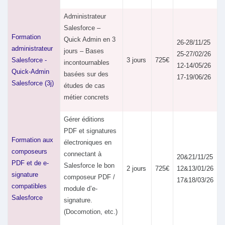
Administrateur
Salesforce –
Formation
Quick Admin en 3
26-28/11/25
administrateur
jours – Bases
25-27/02/26
Salesforce -
3 jours
725€
incontournables
12-14/05/26
Quick-Admin
basées sur des
17-19/06/26
Salesforce (3j)
études de cas
métier concrets
Gérer éditions
PDF et signatures
Formation aux
électroniques en
composeurs
connectant à
20&21/11/25
PDF et de e-
Salesforce le bon
2 jours
725€
12&13/01/26
signature
composeur PDF /
17&18/03/26
compatibles
module d’e-
Salesforce
signature.
(Docomotion, etc.)