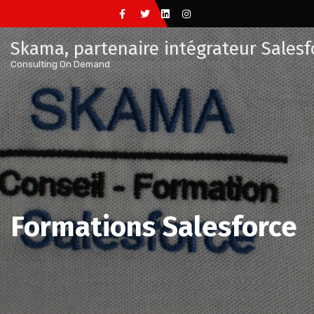
Aller
au
Skama, partenaire intégrateur Salesf
contenu
Consulting On Demand
Formations Salesforce