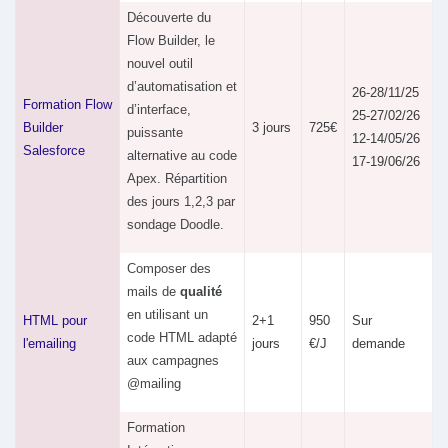
Découverte du
Flow Builder, le
nouvel outil
d’automatisation et
26-28/11/25
Formation Flow
d’interface,
25-27/02/26
Builder
3 jours
725€
puissante
12-14/05/26
Salesforce
alternative au code
17-19/06/26
Apex. Répartition
des jours 1,2,3 par
sondage Doodle.
Composer des
mails de
qualité
en utilisant un
HTML pour
2+1
950
Sur
code HTML adapté
l'emailing
jours
€/J
demande
aux campagnes
@mailing
Formation